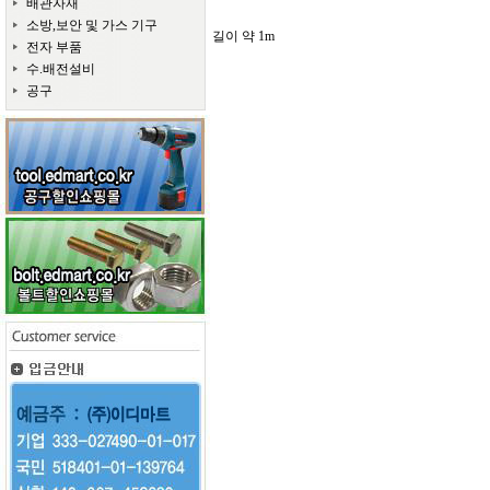
배관자재
소방,보안 및 가스 기구
길이 약 1m
전자 부품
수.배전설비
공구