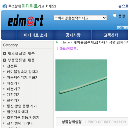
품명
Home
>
케이블접속재,잡자재
>
석면,엠파이
전선류
케이블접속재,잡자재
자동제어기기,부화기
배전기기
배선기구
계전기기
전력기기
통신.방송.음향 기기
절연재료.애자
조명기구.전등.안정기
전지.밧데리.기타