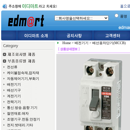
품명
Home
>
배전기기
>
배선용차단기(MCCB)
전선류
케이블접속재,잡자재
자동제어기기,부화기
배전기기
배선기구
계전기기
전력기기
통신.방송.음향 기기
절연재료.애자
조명기구.전등.안정기
전지.밧데리.기타