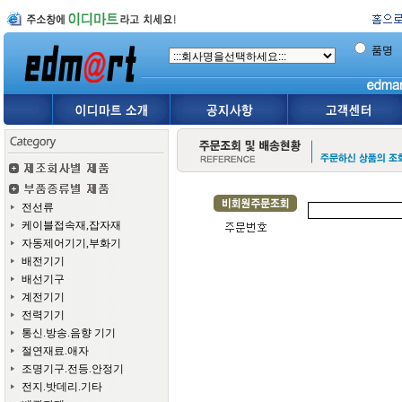
품명
전선류
케이블접속재,잡자재
자동제어기기,부화기
배전기기
배선기구
계전기기
전력기기
통신.방송.음향 기기
절연재료.애자
조명기구.전등.안정기
전지.밧데리.기타