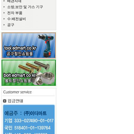
배관자재
소방,보안 및 가스 기구
전자 부품
수.배전설비
공구